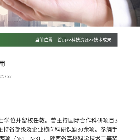
当前位置:
首页
>>
科技资源
>>
技术成果
用
:57:27
博士学位并留校任教。曾主持国际合作科研项目3
主持省部级及企业横向科研课题30余项。参编手
两项（№1、№3）、陕西省高校科学技术二等奖