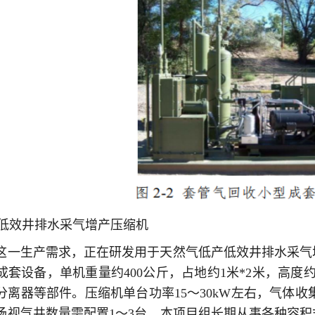
产低效井排水采气增产压缩机
这一生产需求，正在研发用于天然气低产低效井排水采气
成套设备，单机重量约400公斤，占地约1米*2米，高度
离器等部件。压缩机单台功率15～30kW左右，气体收集能力
场视气井数量需配置1～3台。本项目组长期从事各种容