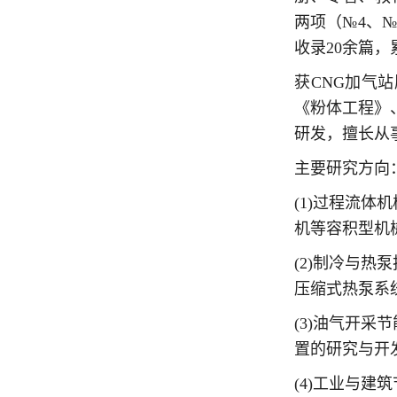
两项（№4、№
收录20余篇，
获CNG加气
《粉体工程》
研发，擅长从
主要研究方向
(1)过程流
机等容积型机
(2)制冷与
压缩式热泵系
(3)油气开
置的研究与开
(4)工业与