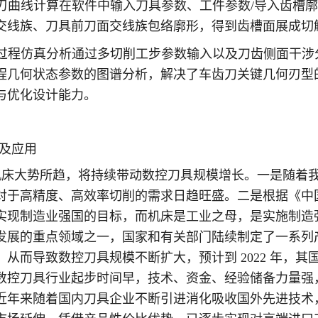
刃曲线计算在软件中输入刀具参数、工件参数/导入齿槽
交线族、刀具前刀面交线族包络廓形，得到齿槽面展成切
削过程仿真分析通过多切削工步参数输入以及刀齿侧面干涉
程几何状态参数的图谱分析，解决了车齿刀关键几何刃型
与优化设计能力。
景及应用
机床大势所趋，将持续带动数控刀具规模增长。一是随着
对于高精度、高效率切削的需求日趋旺盛。二是根据《中国
实现制造业强国的目标，而机床是工业之母，是实施制造
发展的重点领域之一，国家和有关部门陆续制定了一系列
从而导致数控刀具规模不断扩大，预计到 2022 年，其国
数控刀具行业起步时间早，技术、资金、经验储备力量强
近年来随着国内刀具企业不断引进消化吸收国外先进技术