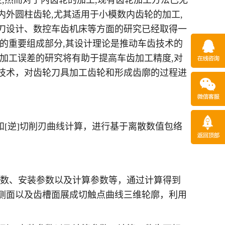
,然而对于内齿轮的加工,现有齿轮加工方法已无
外圆柱齿轮,尤其适用于小模数内齿轮的加工,
刀设计、数控车齿机床等方面的研究已经取得一
的重要组成部分,其设计理论是推动车齿技术的
加工误差的研究将有助于提高车齿加工精度,对
技术，对齿轮刀具加工齿轮和形成齿廓的过程进
形仿真和[逆]切削刃曲线计算，进行基于离散数值包络
参数、安装参数以及计算参数等，通过计算得到
侧面以及齿槽面展成切触点曲线三维轮廓，利用