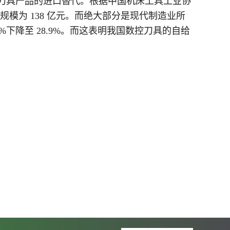
刀具产品的进口替代。根据中国机床工具工业协
具规模为 138 亿元。而绝大部分是现代制造业所
.2%下降至 28.9%。而这表明我国数控刀具的自给