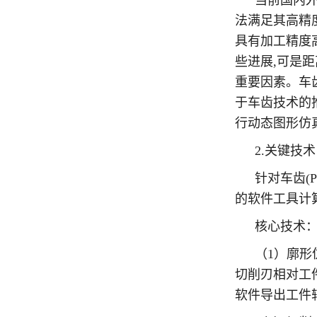
当前国内外
法满足其高精
具有加工精度
些进展,可是
重要因素。车
于车齿技术的
行动态图形仿
2.关键技术
针对车齿(
的软件工具计算
核心技术
（1）廓形
切削刃相对工
软件导出工件