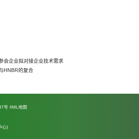
。
参会企业拟对接企业技术需求
与HNBR的复合
37号
XML地图
心)