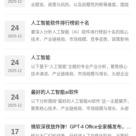
2025-12
业壁垒、政策与风险，以及前瞻性判断等维度，围绕
升效率、创新商业模式及优化
“人工智能竞赛”这一主题给出专业深度分析。内容旨
在帮助行业从业者把握竞争态势与投资机会，同时提
人工智能软件排行榜前十名
24
供可落地的判断框架。一、核心技术演进与技术趋势
要深入分析人工智能（AI）软件排行榜前十名的核心
要点基础模型与对齐能力并重：大规模 foundation
2025-12
技术、产业链格局、市场规模、竞争态势、政策影响
model 是竞争的核心，
及前瞻性判断，我们需要从技术架构、商业化路径以
及行业动态等多个维度进行细致拆解。下面是基于这
人工智能
24
一主题的深度分析：1. 核心技术解析人工智能软件通
以下基于“人工智能”主题的专业产业分析，聚焦核心
常涵盖以下几种技术架构：机器学习（ML）和深度学
2025-12
技术演进、产业链格局、市场规模与增长、头部企业
习（DL）：包括监督学
竞争壁垒、政策环境与风险，以及面向2025–2030年
的前瞻判断与策略建议。数据以公开行业研究机构的
最好的人工智能ai软件
24
趋势性结论为主，给出区间与关键驱动点，便于从业
以下分析围绕“最好的人工智能AI软件”这一主题展开，
者制定投资、研发与落地策略。一、核心结论要点破
2025-12
聚焦核心技术、产业链格局、市场规模与增长、头部
局性驱动： foundati
企业壁垒、政策与风险，以及未来趋势与前瞻性判
断。为便于行业落地，内容兼具理论深度与可操作的
微软深夜放炸弹！GPT-4 Office全家桶发布，10亿打工人被革命
17
选型视角。一、核心技术解析（AI软件的技术底层与
硅谷大厂们的战争，已经进入了白热化阶段。谷歌前