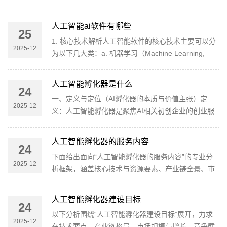
型训练、海量数据的高效推理需求推动数据中心基础
设施持续扩容。基础模型与垂直应用并进：通用大模
人工智能ai软件有哪些
25
型（foundation models）作为平台层，推动行业模型
1. 核心技术解析人工智能软件的核心技术主要可以分
（vertical/领域模型）快速落地到金融、制造、医疗、
2025-12
为以下几大类：a. 机器学习（Machine Learning,
能源等垂直场景。
ML）机器学习是人工智能的核心基础技术之一。通过
算法让计算机从数据中学习、发现规律、做出预测。
人工智能孵化器是什么
24
主要包括：监督学习：算法通过标注数据进行训练，
一、定义与定位（AI孵化器的本质与价值主张）定
主要应用于分类和回归问题。无监督学习：从无标注
2025-12
义：人工智能孵化器是聚焦AI相关初创企业的创业服
数据中挖掘规律，常
务生态体系，通常由企业/机构、基金/VC、政府或高
校协作设立，通过种子轮资金、技术与数据资源、训
人工智能孵化器的服务内容
24
练/上线所需的算力、导师与行业对接、产品化路径与
下面给出面向“人工智能孵化器的服务内容”的专业分
市场化渠道等，帮助早期AI团队在相对较短周期内从
2025-12
析框架，涵盖核心技术与资源要素、产业链全景、市
原型走向可商业化的产品与
场与竞争格局、政策风险，以及前瞻性判断。内容力
求可落地、具备行业参考价值，适用于投资人、企业
人工智能孵化器建设目标
24
自建孵化器方、创业者等群体。一、核心定位与服务
以下分析围绕“人工智能孵化器建设目标”展开，力求
内容框架1) 定位概述使命与定位：以AI为核心、围绕
2025-12
在技术要点、产业链格局、市场规模与增长、竞争壁