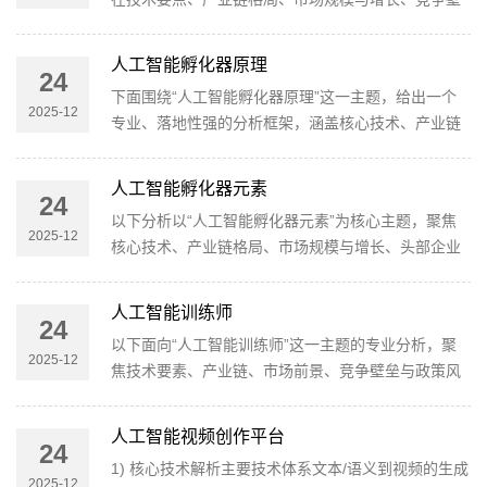
“从零到一”的成长
垒、政策与风险、以及前瞻性判断等维度提供可操作
的框架与洞察，便于产业落地与决策落地执行。1) 核
人工智能孵化器原理
24
心要点与目标定位（executive snapshot）目标定
下面围绕“人工智能孵化器原理”这一主题，给出一个
位：把AI孵化器建设成“技术原型—产业对接—资本加
2025-12
专业、落地性强的分析框架，涵盖核心技术、产业链
速”闭环的公共/半公
格局、市场与增长、头部竞争壁垒、政策与风险，以
及未来趋势与前瞻性判断。分析尽量兼顾行业从业者
人工智能孵化器元素
24
的决策需求与大众理解，避免过度理论化。一、核心
以下分析以“人工智能孵化器元素”为核心主题，聚焦
技术解析：孵化器如何放大AI创新的“增量”与“成功率”
2025-12
核心技术、产业链格局、市场规模与增长、头部企业
数据资源闭环与
壁垒、政策与风险，以及未来趋势与前瞻性判断。内
容面向行业从业者，力求数据支撑、逻辑明晰、可操
人工智能训练师
24
作性强。一、概述：什么是AI孵化器元素？定义与定
以下面向“人工智能训练师”这一主题的专业分析，聚
位AI孵化器/加速器是面向早期AI创业的生态系统平
2025-12
焦技术要素、产业链、市场前景、竞争壁垒与政策风
台，提供算力与数据资
险，并给出前瞻性判断，力求对行业从业者与决策者
都具备参考价值。分析基于公开市场趋势与行业共识
人工智能视频创作平台
24
的区间化判断，尽量给出数据化的框架与驱动因素。
1) 核心技术解析主要技术体系文本/语义到视频的生成
一、核心技术解析：AI训练师在“数据驱动训练”中的角
2025-12