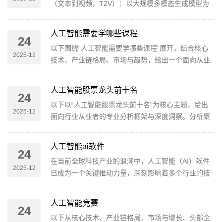
（文本到视频，T2V）：以大规模多模态生成模型为
色与方法论角色定
核心，结合视频扩散、时间一致性建模、场景布局与
镜头运动预测，实现“脚本→分镜→短视频”一体化的
人工智能需要学哪些课程
24
自动化产出。时序一致性与运动建模：解决跨帧一致
以下围绕“人工智能需要学哪些课程”展开，结合核心
性、角色动作自然化、背景动态的一致性等难题，常
2025-12
技术、产业链格局、市场与趋势，给出一个面向从业
用方法包括分阶段生
者与学习者的专业分析框架与可执行路径。内容覆盖
技术基础、进阶学科、系统能力、行业应用以及未来
人工智能股票龙头前十名
24
趋势，力求在深度与可操作性之间取得平衡。一、核
以下以“人工智能股票龙头前十名”为核心主题，给出
心技术解析：AI学习的知识体系要点1) 数学与编程基
2025-12
面向行业从业者的专业分析框架与深度洞察。分析聚
础（基础必修）数学
焦核心技术演进、产业链格局、市场规模与增长、头
部企业竞争壁垒、政策与风险，以及未来趋势判断，
人工智能ai软件
24
力求数据支撑与逻辑清晰，便于投资决策与行业研判
在当前全球科技产业的浪潮中，人工智能（AI）软件
使用。一、核心判断概览全球AI硬件与云端AI服务高
2025-12
已成为一个关键推动力量，深刻影响着多个行业的技
度叠加，最终形成以硬
术进步、市场布局及商业模式。尤其是在过去几年，
人工智能技术的快速发展促使了AI软件在各个垂直领
人工智能竞赛
24
域的广泛应用，从大数据分析到自动化决策、从智能
以下从核心技术、产业链格局、市场与增长、头部企
机器人到自然语言处理（NLP），AI软件正在成为提