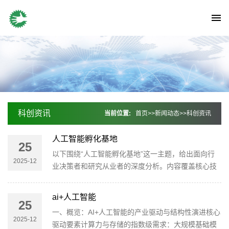
科创资讯
当前位置:
首页
>>
新闻动态
>>
科创资讯
人工智能孵化基地
25
以下围绕“人工智能孵化基地”这一主题，给出面向行
2025-12
业决策者和研究从业者的深度分析。内容覆盖核心技
术要素、产业链格局、市场规模与增长、头部竞争格
局与壁垒、政策与风险，以及未来趋势的前瞻性判
ai+人工智能
25
断，力求在数据支撑与逻辑框架上保持清晰可用。
一、概览：AI+人工智能的产业驱动与结构性演进核心
一、概念与定位定义：人工智能孵化基地指以培育早
2025-12
驱动要素计算力与存储的指数级需求：大规模基础模
期AI创业团队为核心的综合