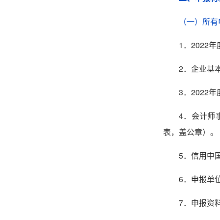
（一）所有
1．2022
年
2．
企业基
3．2022
年
4．
会计师
表，盖公章）。
5．信用中
6．
申报单
7．
申报资