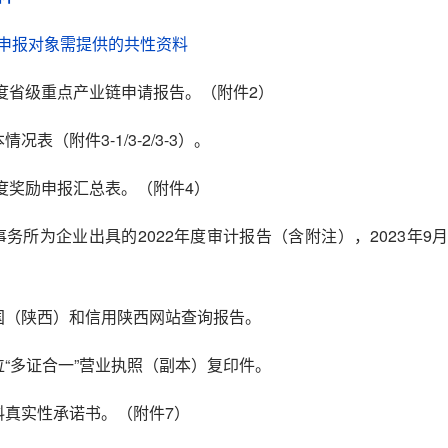
申报对象需提供的共性资料
度省级重点产业链申请报告。（附件
2
）
本情况表（附件
3-1/3-2/3-3
）。
度奖励申报汇总表。（附件4）
事务所为企业出具的
2022
年度审计报告（含附注），
2023
年
9
国（陕西）和信用陕西网站查询报告。
位“多证合一”营业执照（副本）复印件。
料真实性承诺书。（附件
7
）