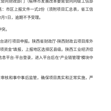
位会同财政部门（榆林市发展改革委需会同同级工信部
括：市区上报文件一式
2
份（须附项目汇总表，省工信
2
月
1
日，逾期不予受理。
冲突。
平台进行项目申报。陕西省财政厅
-
陕西财政云项目库外
项资金
”
填报，上报地区选择区县级。陕西工业经济综
信息平台
-
平台登录，进入平台后在
“
产业链管理
”
模块中
目审核和事中事后监管，确保项目真实和正常实施，严