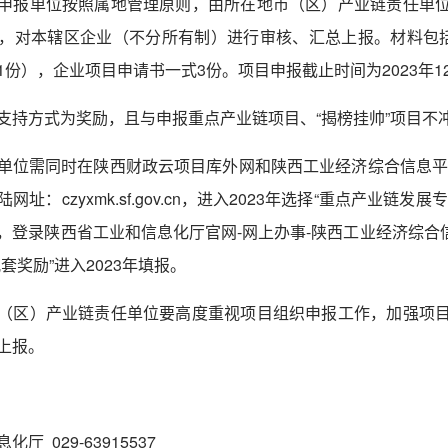
申报单位按照属地管理原则，由所在地市（区）产业链责任单
，对本辖区企业（不分所有制）进行审核、汇总上报。材料包
1
份），企业项目申请书一式
3
份。项目申报截止时间为
2023
年
1
支持方式为奖励，且与申报重点产业链项目、
“
揭榜挂帅
”
项目不
单位需同时在陕西财政云项目库外网和陕西工业经济综合信息
陆网址：
czyxmk.sf.gov.cn
，进入
2023
年选择
“
重点产业链发展专
，登录陕西省工业和信息化厅官网
-
网上办事
-
陕西工业经济综合
配套奖励
”
进入
2023
年填报。
（区）产业链责任单位要高度重视项目组织申报工作，加强项
上报。
信息化厅
029-63915537