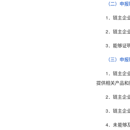
（二）申报
1
．
链主企
2．链主企
3．能够证
（三）申报
1．
链主企
提供相关产品和
2
．
链主企
3
．
链主企
4
．
未能够