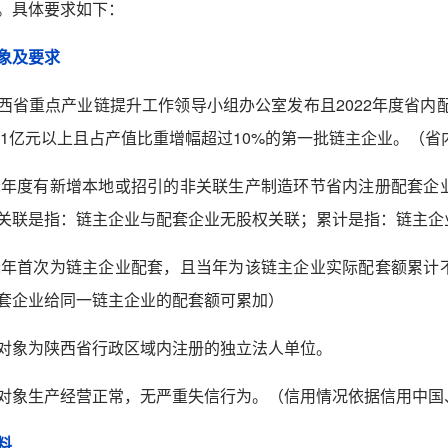
。具体要求如下：
象及要求
西省重点产业链提升工作领导小组办公室发布且
2022
年度省内
套额1亿元以上且占产值比重增幅超过10%的第一批链主企业。
（
省
2
年度有新增本地或招引的非关联
生产制造环节省内注册
配套企
关联是指：链主企业与配套企业无股权关联；累计是指：链主企
2
年
首次为链主企业配套
，且当年为该链主企业实际配套额累计
套企业给同一链主企业的配套额可累加）
对象为陕西省行政区域内注册的独立法人单位。
对象生产经营正常，无严重失信行为。（信用情况依据信用中国
料