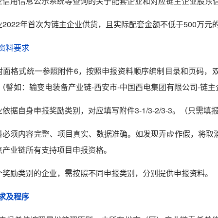
业信用信息公示系统等查询的关于配套企业和对应链主企业股东
业
2022
年
首次为链主企业供货，且
实际配套金额不低于
500
万元
资料要求
封面格式统一参照附件
6
，按照申报资料顺序编制目录和页码，双面
”。（譬如：输变电装备产业链-西安市-中国西电集团有限公司-链
业依据自身申报奖励类别，对应填写附件
3-1/3-2/3-3
。（只需填
料必须内容完整、项目真实、数据准确。如发现弄虚作假，将取
点产业链所有支持项目申报资格。
个奖励类别的企业，需按照不同申报类别，分别提供申报资料。
求及程序