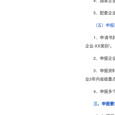
4
．国家企
5．配套企
（五）申报
1．
申请书
企业-XX类别
2．
申报企
3．
申报资
业
3
年内省级重
4．申报多
三、申报要