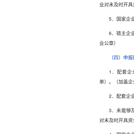
业对未及时开具
5
．国家企
6．链主企
业公章）
（四）申报
1
．配套企
单）。（加盖企
2
．配套
企
3
．
未能够
对未及时开具资