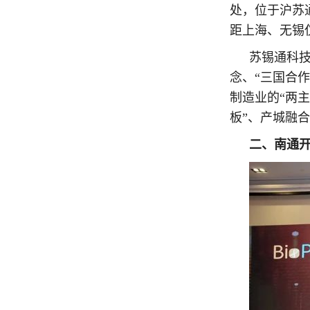
处，位于沪苏
距上海、无锡
苏锡通科技
念、“三国合作
制造业的“两
板”、产城融合
二、南通