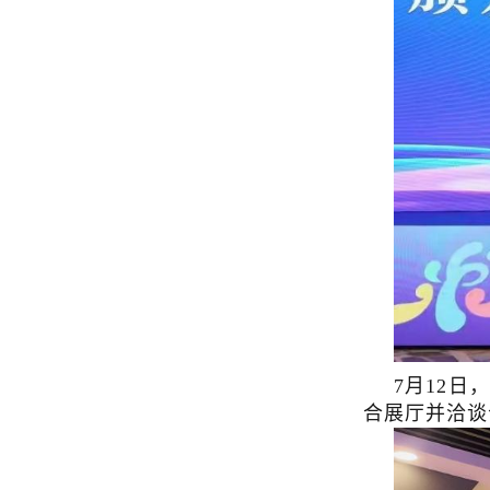
7月12
合展厅并洽谈