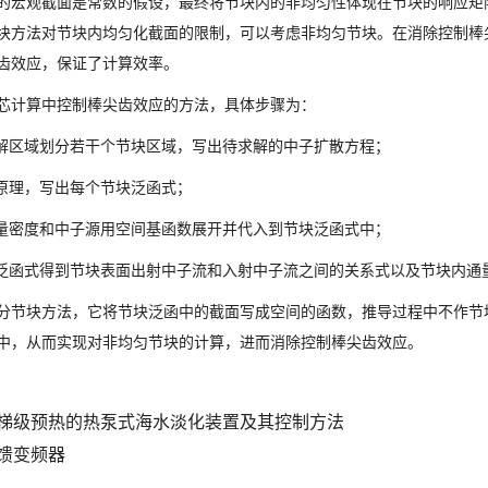
的宏观截面是常数的假设，最终将节块内的非均匀性体现在节块的响应矩
块方法对节块内均匀化截面的限制，可以考虑非均匀节块。在消除控制棒
齿效应，保证了计算效率。
芯计算中控制棒尖齿效应的方法，具体步骤为：
求解区域划分若干个节块区域，写出待求解的中子扩散方程；
分原理，写出每个节块泛函式；
通量密度和中子源用空间基函数展开并代入到节块泛函式中；
块泛函式得到节块表面出射中子流和入射中子流之间的关系式以及节块内通
分节块方法，它将节块泛函中的截面写成空间的函数，推导过程中不作节
中，从而实现对非均匀节块的计算，进而消除控制棒尖齿效应。
梯级预热的热泵式海水淡化装置及其控制方法
馈变频器