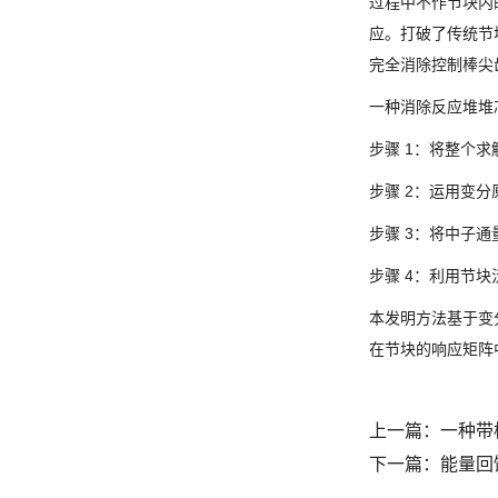
过程中不作节块内
应。打破了传统节
完全消除控制棒尖
一种消除反应堆堆
步骤 1：将整个
步骤 2：运用变
步骤 3：将中子
步骤 4：利用节
本发明方法基于变
在节块的响应矩阵
上一篇：
一种带
下一篇：
能量回