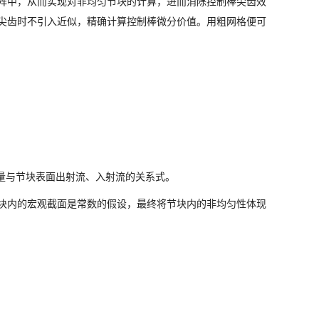
阵中，从而实现对非均匀节块的计算，进而消除控制棒尖齿效
尖齿时不引入近似，精确计算控制棒微分价值。用粗网格便可
量与节块表面出射流、入射流的关系式。
块内的宏观截面是常数的假设，最终将节块内的非均匀性体现