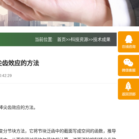
当前位置:
首页
>>
科技资源
>>
技术成果
尖齿效应的方法
:42:29
棒尖齿效应的方法。
变分节块方法，它将节块泛函中的截面写成空间的函数，推导