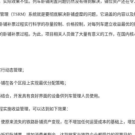
，实际效果不佳。列车卧铺闲置问题仍然没有得到解决，铺位资产还在令
管理（TSRM）系统就是要彻底解决卧铺虚糜的问题，它涵盖的内容以
卧铺补票过程实行科学的存量控制、价格控制，对每列车建立收益最优的
的卧铺补票过程。为此，项目相关人员做了大量有意义的工作，在国内核
实行动态管理；
卧铺在各个区段上实现最优分配策略；
科结合，开发具有良好界面的设备供列车管理人员使用。
程实施收益管理，可以达到如下效果：
，使原来流失的铁路卧铺资产变现，在不增加任何运营成本的基础上，增
级折扣卧铺票，增加消费者剩余，达到旅客与铁路企业都受益的双赢目的