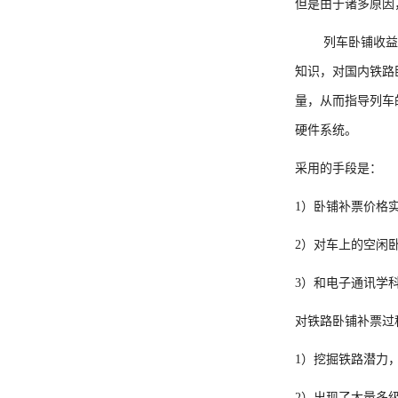
但是由于诸多原因
列车卧铺收益
知识，对国内铁路
量，从而指导列车
硬件系统。
采用的手段是：
1）卧铺补票价格
2）对车上的空闲
3）和电子通讯学
对铁路卧铺补票过
1）挖掘铁路潜力
2）出现了大量多