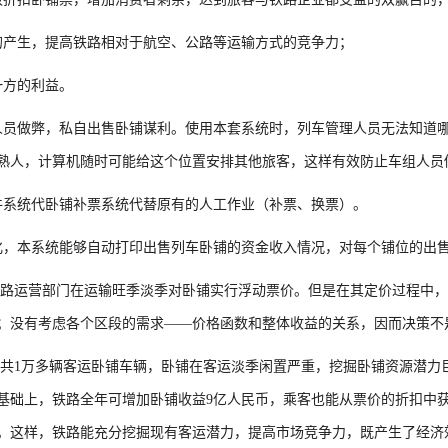
的产生，提高铁路相对于航空、公路等运输方式的竞争力；
一方的利益。
人员做弊，私自出售卧铺谋利。使用本套系统时，列车管理人员无法知道
熟人，计算机随时可能给这个位置安排其他旅客，这样有效防止车组人员
件系统代卧铺补票系统代替原有的人工作业（补票、换票）。
化，本系统能够自动打印出售列车卧铺的资金收入情况，对每个铺位的出
路运营部门在运输旺季淡季对卧铺实行浮动票价。但是在其定价过程中，
；没有考虑各个区段的需求——价格函数和整体收益的关系，因而决策不
共1万多辆客运卧铺车辆，卧铺在客运淡季闲置严重，挖掘卧铺资源潜力巨
基础上，铁路全年可增加卧铺收益9亿人民币，乘客也能从票价的折扣中
％。这样，铁路能充分挖掘现有客运潜力，提高市场竞争力，既产生了经济