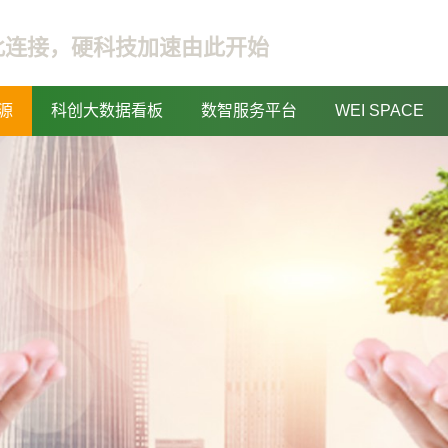
此连接，硬科技加速由此开始
源
科创大数据看板
数智服务平台
WEI SPACE