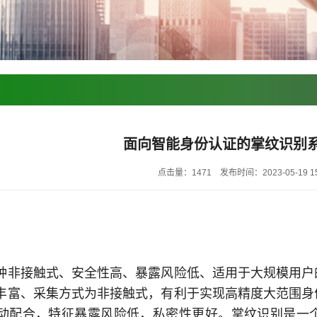
面向智能身份认证的掌纹识别
点击量：1471
发布时间：2023-05-19 15
种非接触式、安全性高、暴露风险低、适用于大规模用户
丰富、采集方式为非接触式，有利于实现高精度大范围身
动配合，特征暴露风险低，私密性更好。掌纹识别是一