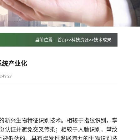
当前位置:
首页
>>
科技资源
>>
技术成果
系统产业化
:49:27
的新兴生物特征识别技术。相较于指纹识别，掌
份认证并避免交叉传染；相较于人脸识别，掌纹
个被低估的、具有爆发性发展潜力的生物识别技