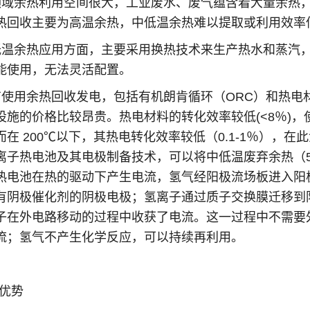
领域余热利用空间很大，工业废水、废气蕴含着大量余热
热回收主要为高温余热，中低温余热难以提取或利用效率
低温余热应用方面，主要采用换热技术来生产热水和蒸汽
能使用，无法灵活配置。
使用余热回收发电，包括有机朗肯循环（ORC）和热电材料
础设施的价格比较昂贵。热电材料的转化效率较低(<8％)，
在 200℃以下，其热电转化效率较低（0.1-1％），
离子热电池及其电极制备技术，可以将中低温废弃余热（50
热电池在热的驱动下产生电流，氢气经阳极流场板进入阳
有阴极催化剂的阴极电极；氢离子通过质子交换膜迁移到
子在外电路移动的过程中收获了电流。这一过程中不需要
流；氢气不产生化学反应，可以持续再利用。
能优势