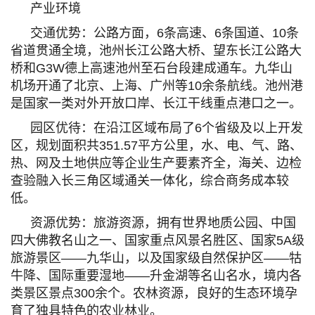
产业环境
交通优势：公路方面，6条高速、6条国道、10条
省道贯通全境，池州长江公路大桥、望东长江公路大
桥和G3W德上高速池州至石台段建成通车。九华山
机场开通了北京、上海、广州等10余条航线。池州港
是国家一类对外开放口岸、长江干线重点港口之一。
园区优待：在沿江区域布局了6个省级及以上开发
区，规划面积共351.57平方公里，水、电、气、路、
热、网及土地供应等企业生产要素齐全，海关、边检
查验融入长三角区域通关一体化，综合商务成本较
低。
资源优势：旅游资源，拥有世界地质公园、中国
四大佛教名山之一、国家重点风景名胜区、国家5A级
旅游景区——九华山，以及国家级自然保护区——牯
牛降、国际重要湿地——升金湖等名山名水，境内各
类景区景点300余个。农林资源，良好的生态环境孕
育了独具特色的农业林业。