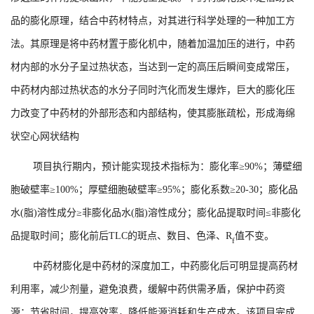
品的膨化原理，结合中药材特点，对其进行科学处理的一种加工方
法。其原理是将中药材置于膨化机中，随着加温加压的进行，中药
材内部的水分子呈过热状态，当达到一定的高压后瞬间变成常压，
中药材内部过热状态的水分子同时汽化而发生爆炸，巨大的膨化压
力改变了中药材的外部形态和内部结构，使其膨胀疏松，形成海绵
状空心网状结构
项目执行期内，预计能实现技术指标为：膨化率≥90%；薄壁细
胞破壁率≥100%；厚壁细胞破壁率≥95%；膨化系数≥20-30；膨化品
水(脂)溶性成分≥非膨化品水(脂)溶性成分；膨化品提取时间≤非膨化
品提取时间；膨化前后TLC的斑点、数目、色泽、R
值不变。
f
中药材膨化是中药材的深度加工，中药膨化后可明显提高药材
利用率，减少剂量，避免浪费，缓解中药供需矛盾，保护中药资
源；节省时间，提高效率，降低能源消耗和生产成本。该项目完成