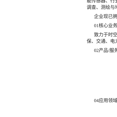
能传感器、行
调查、测绘与
企业现已拥
01核心业
致力于时
保、交通、电
02产品/服
04应用领