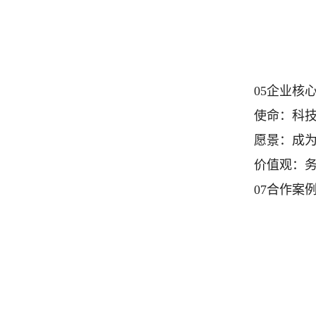
05企业核
使命：科
愿景：成
价值观：
07合作案